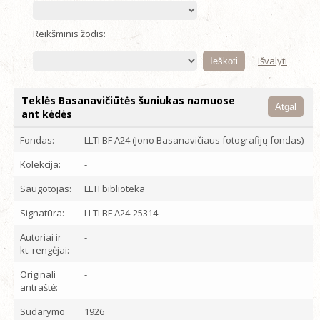
Reikšminis žodis:
Išvalyti
Teklės Basanavičiūtės šuniukas namuose
Atgal
ant kėdės
Fondas:
LLTI BF A24 (Jono Basanavičiaus fotografijų fondas)
Kolekcija:
-
Saugotojas:
LLTI biblioteka
Signatūra:
LLTI BF A24-25314
Autoriai ir
-
kt. rengėjai:
Originali
-
antraštė:
Sudarymo
1926