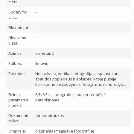
metai:
Sudarymo
-
vieta:
Fiksuotojai:
-
Fiksavimo
-
vieta:
Apimtis:
vienetai: 2
Kalbos:
lietuvių
Pastabos:
Nespalvota, vertikali fotografija, atspausta ant
spaudos popieriaus ir apkirpta; kitoje pusėje
korespondencijos žymos; fotografas nenurodytas
Fiziniai
8,5x6,5cm; fotografinis popierius; būklė
parametrai
patenkinama
ir būklė:
Dokumentų
fotonuotraukos
rūšys:
Originalai,
originalas (mėgėjiška fotografija)