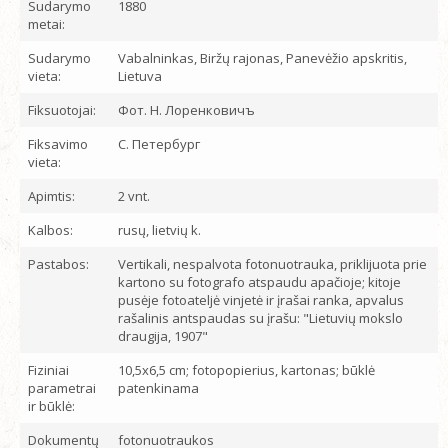
Sudarymo
1880
metai:
Sudarymo
Vabalninkas, Biržų rajonas, Panevėžio apskritis,
vieta:
Lietuva
Fiksuotojai:
Фот. Н. Лоренковичъ
Fiksavimo
С. Петербург
vieta:
Apimtis:
2 vnt.
Kalbos:
rusų, lietvių k.
Pastabos:
Vertikali, nespalvota fotonuotrauka, priklijuota prie
kartono su fotografo atspaudu apačioje; kitoje
pusėje fotoateljė vinjetė ir įrašai ranka, apvalus
rašalinis antspaudas su įrašu: "Lietuvių mokslo
draugija, 1907"
Fiziniai
10,5x6,5 cm; fotopopierius, kartonas; būklė
parametrai
patenkinama
ir būklė:
Dokumentų
fotonuotraukos