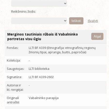
Reikšminis žodis:
Išvalyti
Merginos tautiniais rūbais iš Vabalninko
Atgal
portretas visu ūgiu
Fondas:
LLTI BF A339 (Etnografija: etnografinių regionų
žmonių tipai, apranga, buitis, papročiai)
Kolekcija:
-
Saugotojas:
LLTI biblioteka
Signatūra:
LLTI BF A339-2602
Autoriai ir
-
kt. rengėjai:
Originali
Vabalninko parapija
antraštė: