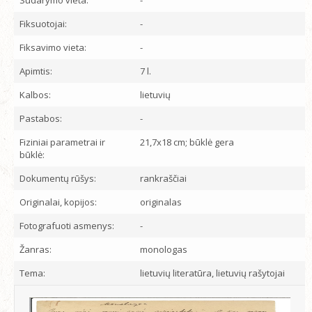
Sudarymo vieta:
-
Fiksuotojai:
-
Fiksavimo vieta:
-
Apimtis:
7 l.
Kalbos:
lietuvių
Pastabos:
-
Fiziniai parametrai ir
21,7x18 cm; būklė gera
būklė:
Dokumentų rūšys:
rankraščiai
Originalai, kopijos:
originalas
Fotografuoti asmenys:
-
Žanras:
monologas
Tema:
lietuvių literatūra, lietuvių rašytojai