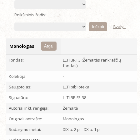
Reikšminis žodis:
Išvalyti
Monologas
Atgal
Fondas:
LLTI BR F3 (Žemaitės rankraščių
fondas)
Kolekcija:
-
Saugotojas:
LLTI biblioteka
Signatūra:
LLTI BR F3-38
Autoriai ir kt. rengėjai:
Žemaitė
Originali antraštė:
Monologas
Sudarymo metai:
XIX a. 2 p. - XX a. 1 p.