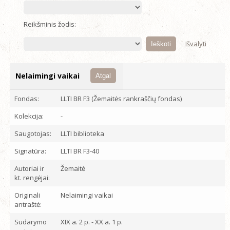
Reikšminis žodis:
Išvalyti
Nelaimingi vaikai
Atgal
Fondas:
LLTI BR F3 (Žemaitės rankraščių fondas)
Kolekcija:
-
Saugotojas:
LLTI biblioteka
Signatūra:
LLTI BR F3-40
Autoriai ir
Žemaitė
kt. rengėjai:
Originali
Nelaimingi vaikai
antraštė:
Sudarymo
XIX a. 2 p. - XX a. 1 p.