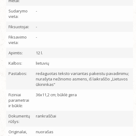
metai:
Sudarymo
-
vieta:
Fiksuotojai:
-
Fiksavimo
-
vieta:
Apimtis:
12 l.
Kalbos:
lietuvių
Pastabos:
redaguotas teksto variantas pakeistu pavadinimu;
nurašyta nežinomo asmens, iš laikraščio „Lietuvos
ūkininkas“
Fiziniai
36x11,2 cm; būklė gera
parametrai
ir būklė:
Dokumentų
rankraščiai
rūšys:
Originalai,
nuorašas