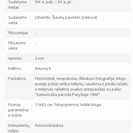
Sudarymo
XIX a. pab. – XX a. pr.
metai:
Sudarymo
Užventis, Šiaulių pavietas (Lietuva)
vieta:
Fiksuotojai:
-
Fiksavimo
-
vieta:
Apimtis:
2 vnt.
Kalbos:
lietuvių k.
Pastabos:
Horizontali, nespalvota, išblukusi fotografija; kitoje
pusėje įrašai ranka mėlynu, raudonu ir juodu rašalu
ir mėlynas rašalinis ovalus antspaudas su įrašu:
"Lietuviszka paroda Paryžiuje 1900"
Fiziniai
11x8,5 cm; fotopopierius; būklė bloga
parametrai
ir būklė:
Dokumentų
fotonuotraukos
rūšys: