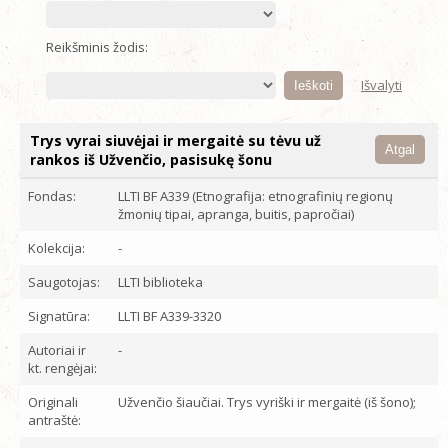
Reikšminis žodis:
Išvalyti
Trys vyrai siuvėjai ir mergaitė su tėvu už
Atgal
rankos iš Užvenčio, pasisukę šonu
Fondas:
LLTI BF A339 (Etnografija: etnografinių regionų
žmonių tipai, apranga, buitis, papročiai)
Kolekcija:
-
Saugotojas:
LLTI biblioteka
Signatūra:
LLTI BF A339-3320
Autoriai ir
-
kt. rengėjai:
Originali
Užvenčio šiaučiai. Trys vyriški ir mergaitė (iš šono);
antraštė: