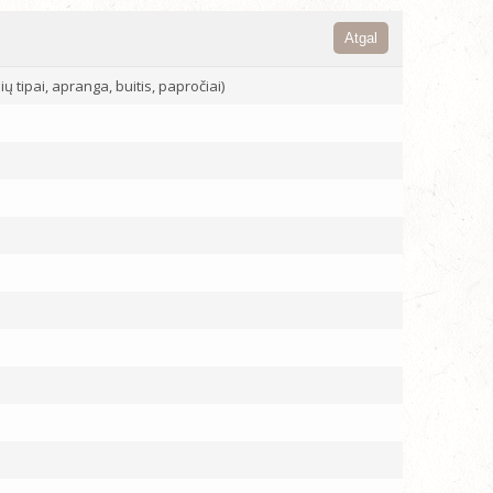
Atgal
ų tipai, apranga, buitis, papročiai)