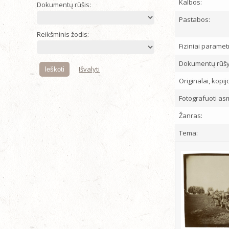
Kalbos:
Dokumentų rūšis:
Pastabos:
Reikšminis žodis:
Fiziniai parametr
Dokumentų rūšy
Išvalyti
Originalai, kopij
Fotografuoti as
Žanras:
Tema: