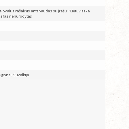
e ovalus rašalinis antspaudas su įrašu: "Lietuviszka
ografas nenurodytas
a
regionai, Suvalkija