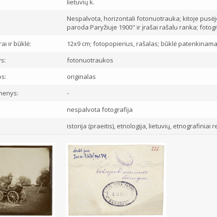
lietuvių k.
Nespalvota, horizontali fotonuotrauka; kitoje pusėj
paroda Paryžiuje 1900" ir įrašai rašalu ranka; fot
ai ir būklė:
12x9 cm; fotopopierius, rašalas; būklė patenkinam
s:
fotonuotraukos
os:
originalas
menys:
-
nespalvota fotografija
istorija (praeitis), etnologija, lietuvių, etnografiniai 