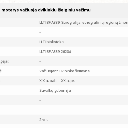
vi moterys važiuoja dvikinkiu išeiginiu vežimu
LLTI BF A339 (Etnografija: etnografinių regionų žmoni
-
LLTI biblioteka
LLTI BF A339-2620d
ngėjai:
-
ė:
Važiuojanti ūkininko šeimyna
:
XIX a. pab. – XX a. pr.
:
Suvalkų gubernija
-
-
2 vnt.