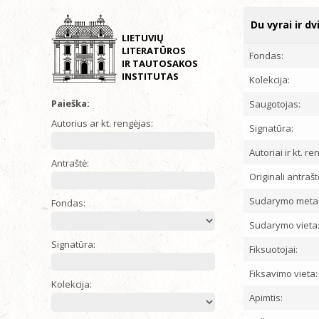
Du vyrai ir d
LIETUVIŲ
LITERATŪROS
Fondas:
IR TAUTOSAKOS
INSTITUTAS
Kolekcija:
Paieška:
Saugotojas:
Autorius ar kt. rengėjas:
Signatūra:
Autoriai ir kt. re
Antraštė:
Originali antrašt
Sudarymo metai
Fondas:
Sudarymo vieta
Signatūra:
Fiksuotojai:
Fiksavimo vieta:
Kolekcija:
Apimtis: