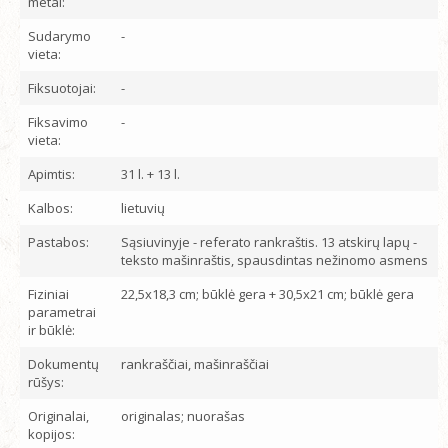
metai:
Sudarymo
-
vieta:
Fiksuotojai:
-
Fiksavimo
-
vieta:
Apimtis:
31 l. + 13 l.
Kalbos:
lietuvių
Pastabos:
Sąsiuvinyje - referato rankraštis. 13 atskirų lapų -
teksto mašinraštis, spausdintas nežinomo asmens
Fiziniai
22,5x18,3 cm; būklė gera + 30,5x21 cm; būklė gera
parametrai
ir būklė:
Dokumentų
rankraščiai, mašinraščiai
rūšys:
Originalai,
originalas; nuorašas
kopijos: