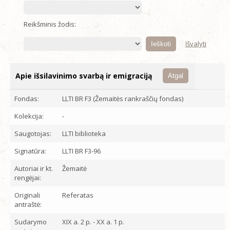
Reikšminis žodis:
Išvalyti
Apie išsilavinimo svarbą ir emigraciją
Atgal
Fondas:
LLTI BR F3 (Žemaitės rankraščių fondas)
Kolekcija:
-
Saugotojas:
LLTI biblioteka
Signatūra:
LLTI BR F3-96
Autoriai ir kt.
Žemaitė
rengėjai:
Originali
Referatas
antraštė:
Sudarymo
XIX a. 2 p. - XX a. 1 p.